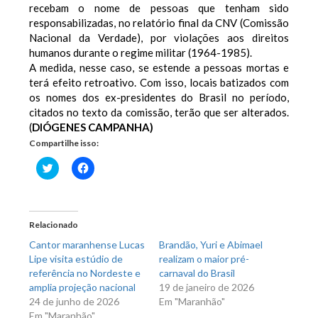
recebam o nome de pessoas que tenham sido
responsabilizadas, no relatório final da CNV (Comissão
Nacional da Verdade), por violações aos direitos
humanos durante o regime militar (1964-1985).
A medida, nesse caso, se estende a pessoas mortas e
terá efeito retroativo. Com isso, locais batizados com
os nomes dos ex-presidentes do Brasil no período,
citados no texto da comissão, terão que ser alterados.
(
DIÓGENES CAMPANHA)
Compartilhe isso:
Clique
Clique
para
para
compartilhar
compartilhar
no
no
Twitter(abre
Facebook(abre
em
em
nova
nova
Relacionado
janela)
janela)
Cantor maranhense Lucas
Brandão, Yuri e Abimael
Lipe visita estúdio de
realizam o maior pré-
referência no Nordeste e
carnaval do Brasil
amplia projeção nacional
19 de janeiro de 2026
24 de junho de 2026
Em "Maranhão"
Em "Maranhão"