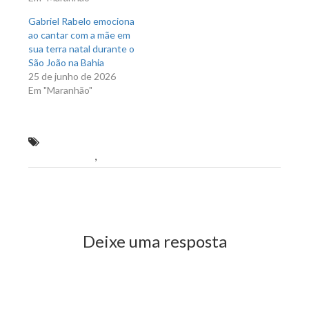
Gabriel Rabelo emociona
ao cantar com a mãe em
sua terra natal durante o
São João na Bahia
25 de junho de 2026
Em "Maranhão"
bens públicos não poderão mais receber nomes de
pessoas vivas
,
No MA
Previous Post
Next Post
Deixe uma resposta