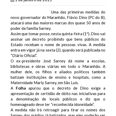
Uma das primeiras medidas do
novo governador do Maranhão, Flávio Dino (PC do B),
atacará uma das maiores marcas dos
quase 50 anos de
poder
da família Sarney.
Assim que tomar posse, nesta quinta-feira (1º), Dino vai
assinar um decreto proibindo que bens públicos do
Estado recebam o nome de pessoas vivas. A medida
entra em vigor já na sexta (2), quando será publicada no
“Diário Oficial”.
O ex-presidente José Sarney dá nome a escolas,
bibliotecas e obras viárias em todo o Maranhão. A
mulher dele, os filhos e aliados políticos também
batizam instituições de ensino e hospitais, como a
Maternidade Marly Sarney, em São Luís.
A
Folha
apurou que o decreto de Dino exige a
apresentação de certidão de óbito nas iniciativas para
a denominação de locais públicos e diz que o
homenageado deve ter “reconhecida idoneidade”.
A medida não irá retroagir para tirar os nomes dos
Sarney dos prédios já batizados, mas eles poderão ser