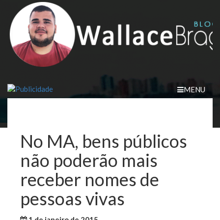
Skip
to
content
MENU
No MA, bens públicos
não poderão mais
receber nomes de
pessoas vivas
1 de janeiro de 2015
WallaceB
Maranhão