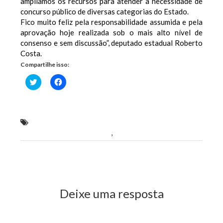
ampliamos os recursos para atender a necessidade de
concurso público de diversas categorias do Estado.
Fico muito feliz pela responsabilidade assumida e pela
aprovação hoje realizada sob o mais alto nível de
consenso e sem discussão”, deputado estadual Roberto
Costa.
Compartilhe isso:
Clique
Clique
para
para
compartilhar
compartilhar
no
no
Twitter(abre
Facebook(abre
em
em
nova
nova
“Elaboramos um orçamento que teve a
janela)
janela)
transparência como marca”
,
afirma Roberto Costa
Previous Post
Next Post
Deixe uma resposta