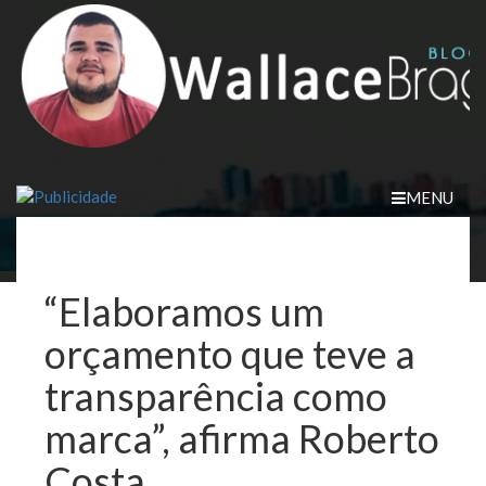
Skip
to
content
MENU
“Elaboramos um
orçamento que teve a
transparência como
marca”, afirma Roberto
Costa