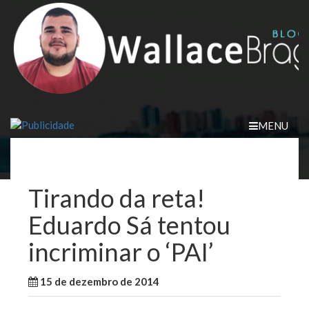
Skip
to
content
MENU
Tirando da reta!
Eduardo Sá tentou
incriminar o ‘PAI’
15 de dezembro de 2014
WallaceB
Maranhão