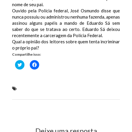
nome de seu pai.
Ouvido pela Polícia federal, José Osmundo disse que
nunca possuiu ou administrou nenhuma fazenda, apenas
assinou alguns papéis a mando de Eduardo Sá sem
saber do que se tratava ao certo. Eduardo Sá deixou
recentemente a carceragem da Polícia Federal.
Qual a opinião dos leitores sobre quem tenta incriminar
o próprio pai?
Compartilhe isso:
Clique
Clique
para
para
compartilhar
compartilhar
no
no
Twitter(abre
Facebook(abre
em
em
nova
nova
Tirando da reta! Eduardo Sá tentou incriminar o
janela)
janela)
'PAI'
Previous Post
Next Post
Deixe uma resposta