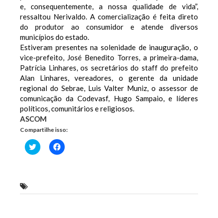
e, consequentemente, a nossa qualidade de vida”,
ressaltou Nerivaldo. A comercialização é feita direto
do produtor ao consumidor e atende diversos
municípios do estado.
Estiveram presentes na solenidade de inauguração, o
vice-prefeito, José Benedito Torres, a primeira-dama,
Patrícia Linhares, os secretários do staff do prefeito
Alan Linhares, vereadores, o gerente da unidade
regional do Sebrae, Luis Valter Muniz, o assessor de
comunicação da Codevasf, Hugo Sampaio, e líderes
políticos, comunitários e religiosos.
ASCOM
Compartilhe isso:
Clique
Clique
para
para
compartilhar
compartilhar
no
no
Twitter(abre
Facebook(abre
em
em
nova
nova
Prefeitura de Bacabeira inaugura a Casa do Mel
janela)
janela)
Previous Post
Next Post