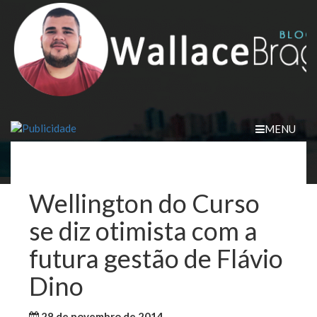
Skip
to
content
MENU
Wellington do Curso
se diz otimista com a
futura gestão de Flávio
Dino
28 de novembro de 2014
WallaceB
Maranhão