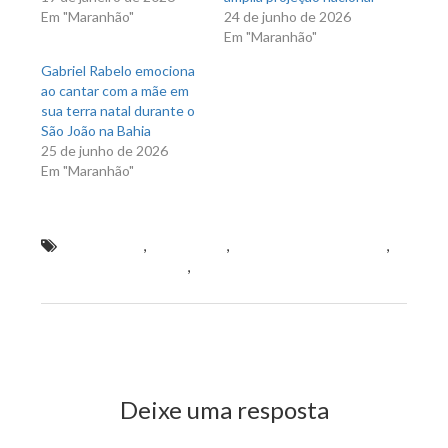
Em "Maranhão"
24 de junho de 2026
Em "Maranhão"
Gabriel Rabelo emociona
ao cantar com a mãe em
sua terra natal durante o
São João na Bahia
25 de junho de 2026
Em "Maranhão"
Flávio Dino
,
Maranhão
,
Maranhão de Verdade
,
Wellington do Curso
,
Wellington do Curso se diz
otimista com a futura gestão de Flávio Dino
Previous Post
Next Post
Deixe uma resposta