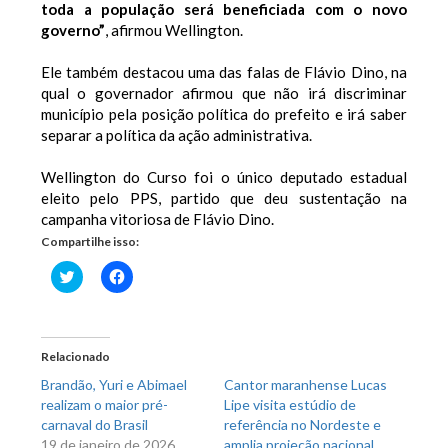
toda a população será beneficiada com o novo
governo”
, afirmou Wellington.
Ele também destacou uma das falas de Flávio Dino, na
qual o governador afirmou que não irá discriminar
município pela posição política do prefeito e irá saber
separar a política da ação administrativa.
Wellington do Curso foi o único deputado estadual
eleito pelo PPS, partido que deu sustentação na
campanha vitoriosa de Flávio Dino.
Compartilhe isso:
Clique
Clique
para
para
compartilhar
compartilhar
no
no
Twitter(abre
Facebook(abre
em
em
nova
nova
Relacionado
janela)
janela)
Brandão, Yuri e Abimael
Cantor maranhense Lucas
realizam o maior pré-
Lipe visita estúdio de
carnaval do Brasil
referência no Nordeste e
19 de janeiro de 2026
amplia projeção nacional