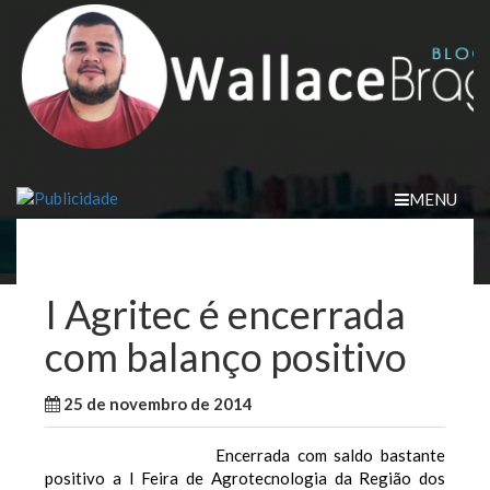
Skip
to
content
MENU
I Agritec é encerrada
com balanço positivo
25 de novembro de 2014
WallaceB
Maranhão
Encerrada com saldo bastante
positivo a I Feira de Agrotecnologia da Região dos