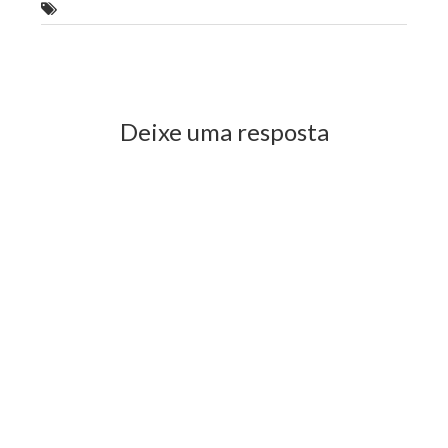
I Agritec é encerrada com balanço positivo
Previous Post
Next Post
Deixe uma resposta