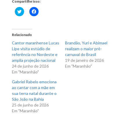
Compartilhe isso:
Clique
Clique
para
para
compartilhar
compartilhar
no
no
Twitter(abre
Facebook(abre
em
em
nova
nova
Relacionado
janela)
janela)
Cantor maranhense Lucas
Brandão, Yuri e Abimael
Lipe visita estúdio de
realizam o maior pré-
referência no Nordeste e
carnaval do Brasil
amplia projeção nacional
19 de janeiro de 2026
24 de junho de 2026
Em "Maranhão"
Em "Maranhão"
Gabriel Rabelo emociona
ao cantar com a mãe em
sua terra natal durante o
São João na Bahia
25 de junho de 2026
Em "Maranhão"