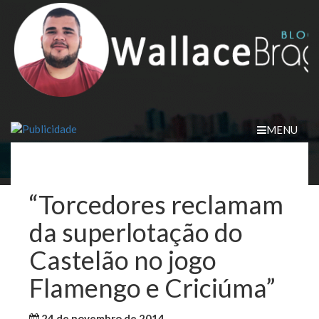
Skip
to
content
MENU
“Torcedores reclamam
da superlotação do
Castelão no jogo
Flamengo e Criciúma”
24 de novembro de 2014
WallaceB
Maranhão