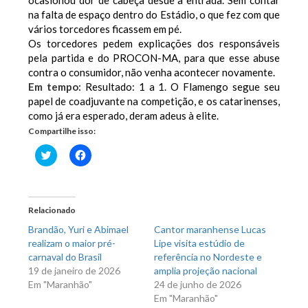
ocasionou dor de cabeça desde a entrada. Sem contar
na falta de espaço dentro do Estádio, o que fez com que
vários torcedores ficassem em pé.
Os torcedores pedem explicações dos responsáveis
pela partida e do PROCON-MA, para que esse abuse
contra o consumidor, não venha acontecer novamente.
Em tempo:
Resultado: 1 a 1. O Flamengo segue seu
papel de coadjuvante na competição, e os catarinenses,
como já era esperado, deram adeus à elite.
Compartilhe isso:
Clique
Clique
para
para
compartilhar
compartilhar
no
no
Twitter(abre
Facebook(abre
em
em
nova
nova
Relacionado
janela)
janela)
Brandão, Yuri e Abimael
Cantor maranhense Lucas
realizam o maior pré-
Lipe visita estúdio de
carnaval do Brasil
referência no Nordeste e
19 de janeiro de 2026
amplia projeção nacional
Em "Maranhão"
24 de junho de 2026
Em "Maranhão"