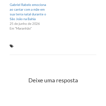
Gabriel Rabelo emociona
ao cantar com a mãe em
sua terra natal durante o
São João na Bahia
25 de junho de 2026
Em "Maranhão"
"Torcedores reclamam da superlotação do Castelão
no jogo Flamengo e Criciúma"
Previous Post
Next Post
Deixe uma resposta