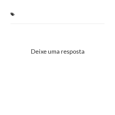
Justiça determina intervenção em Cantanhede por
descumprimento de ordem judicial
Previous Post
Next Post
Deixe uma resposta