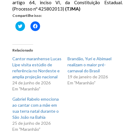
artigo 64, inciso VI, da Constituição Estadual.
(Processo nº 425802013)
(TJMA)
Compartilhe isso:
Clique
Clique
para
para
compartilhar
compartilhar
no
no
Twitter(abre
Facebook(abre
em
em
nova
nova
Relacionado
janela)
janela)
Cantor maranhense Lucas
Brandão, Yuri e Abimael
Lipe visita estúdio de
realizam o maior pré-
referência no Nordeste e
carnaval do Brasil
amplia projeção nacional
19 de janeiro de 2026
24 de junho de 2026
Em "Maranhão"
Em "Maranhão"
Gabriel Rabelo emociona
ao cantar com a mãe em
sua terra natal durante o
São João na Bahia
25 de junho de 2026
Em "Maranhão"