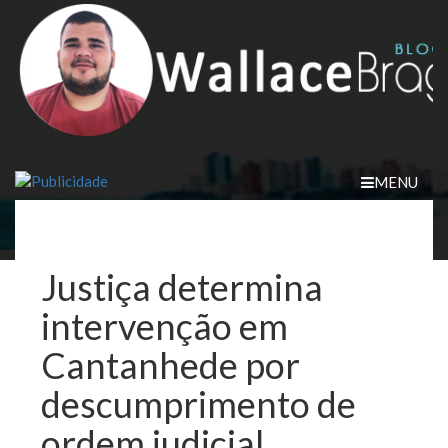
Skip
to
content
MENU
Justiça determina
intervenção em
Cantanhede por
descumprimento de
ordem judicial