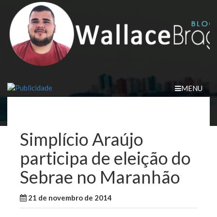
Skip
to
content
MENU
Simplício Araújo
participa de eleição do
Sebrae no Maranhão
21 de novembro de 2014
WallaceB
Maranhão