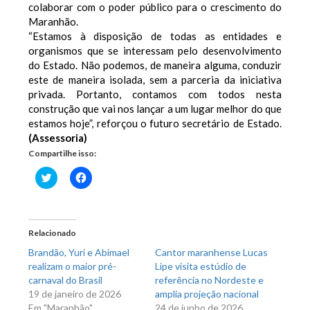
colaborar com o poder público para o crescimento do
Maranhão.
“Estamos à disposição de todas as entidades e
organismos que se interessam pelo desenvolvimento
do Estado. Não podemos, de maneira alguma, conduzir
este de maneira isolada, sem a parceria da iniciativa
privada. Portanto, contamos com todos nesta
construção que vai nos lançar a um lugar melhor do que
estamos hoje”, reforçou o futuro secretário de Estado.
(Assessoria)
Compartilhe isso:
Clique
Clique
para
para
compartilhar
compartilhar
no
no
Twitter(abre
Facebook(abre
em
em
nova
nova
Relacionado
janela)
janela)
Brandão, Yuri e Abimael
Cantor maranhense Lucas
realizam o maior pré-
Lipe visita estúdio de
carnaval do Brasil
referência no Nordeste e
19 de janeiro de 2026
amplia projeção nacional
Em "Maranhão"
24 de junho de 2026