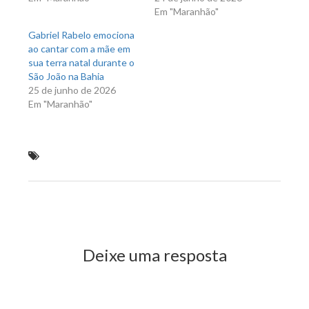
Em "Maranhão"
Gabriel Rabelo emociona
ao cantar com a mãe em
sua terra natal durante o
São João na Bahia
25 de junho de 2026
Em "Maranhão"
Simplício Araújo participa de eleição do Sebrae no
Maranhão
Previous Post
Next Post
Deixe uma resposta