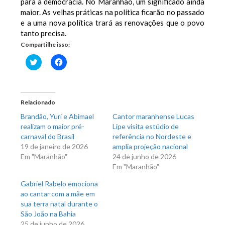
para a democracia. No Maranhão, um significado ainda
maior. As velhas práticas na política ficarão no passado
e a uma nova política trará as renovações que o povo
tanto precisa.
Compartilhe isso:
Clique
Clique
para
para
compartilhar
compartilhar
no
no
Twitter(abre
Facebook(abre
em
em
nova
nova
Relacionado
janela)
janela)
Brandão, Yuri e Abimael
Cantor maranhense Lucas
realizam o maior pré-
Lipe visita estúdio de
carnaval do Brasil
referência no Nordeste e
19 de janeiro de 2026
amplia projeção nacional
Em "Maranhão"
24 de junho de 2026
Em "Maranhão"
Gabriel Rabelo emociona
ao cantar com a mãe em
sua terra natal durante o
São João na Bahia
25 de junho de 2026