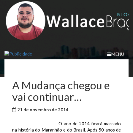
Skip
to
content
MENU
A Mudança chegou e
vai continuar…
21 de novembro de 2014
WallaceB
Maranhão
O ano de 2014 ficará marcado
na história do Maranhão e do Brasil. Após 50 anos de