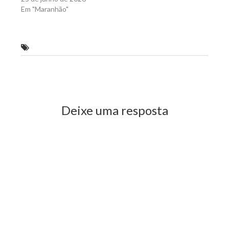
Em "Maranhão"
A Mudança chegou e vai continuar
Previous Post
Next Post
Deixe uma resposta