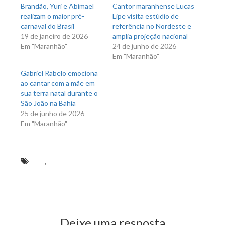
Brandão, Yuri e Abimael
Cantor maranhense Lucas
realizam o maior pré-
Lipe visita estúdio de
carnaval do Brasil
referência no Nordeste e
19 de janeiro de 2026
amplia projeção nacional
Em "Maranhão"
24 de junho de 2026
Em "Maranhão"
Gabriel Rabelo emociona
ao cantar com a mãe em
sua terra natal durante o
São João na Bahia
25 de junho de 2026
Em "Maranhão"
MA
,
Proteste Já em Caxias
Previous Post
Next Post
Deixe uma resposta