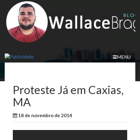
Skip
to
content
MENU
Proteste Já em Caxias,
MA
18 de novembro de 2014
WallaceB
Maranhão