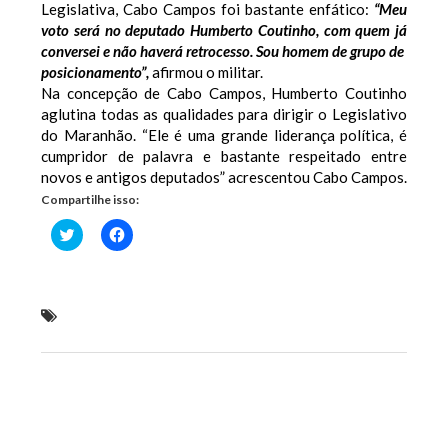
Legislativa, Cabo Campos foi bastante enfático:
“Meu
voto será no deputado Humberto Coutinho, com quem já
conversei e não haverá retrocesso. Sou homem de grupo de
posicionamento”,
afirmou o militar.
Na concepção de Cabo Campos, Humberto Coutinho
aglutina todas as qualidades para dirigir o Legislativo
do Maranhão. “Ele é uma grande liderança política, é
cumpridor de palavra e bastante respeitado entre
novos e antigos deputados” acrescentou Cabo Campos.
Compartilhe isso:
Clique
Clique
para
para
compartilhar
compartilhar
no
no
Twitter(abre
Facebook(abre
em
em
nova
nova
Cabo Campos agradece apoio na Câmara e declara
janela)
janela)
voto a Humberto Coutinho
Previous Post
Next Post