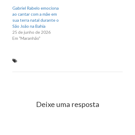
Gabriel Rabelo emociona
ao cantar com a mãe em
sua terra natal durante o
São João na Bahia
25 de junho de 2026
Em "Maranhão"
Flávio Dino anuncia professora Ester Marques pra
Secretaria de Cultura
Previous Post
Next Post
Deixe uma resposta