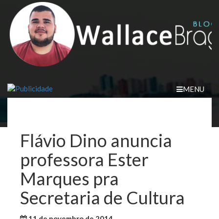
Skip
to
content
MENU
Flávio Dino anuncia
professora Ester
Marques pra
Secretaria de Cultura
11 de novembro de 2014
WallaceB
Maranhão