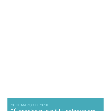
20 DE MARÇO DE 2018
“É preciso que o STF coloque em