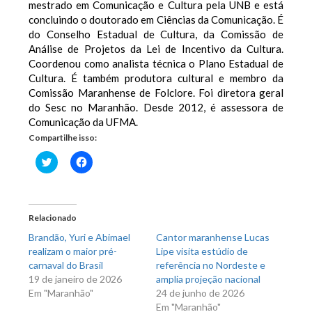
mestrado em Comunicação e Cultura pela UNB e está
concluindo o doutorado em Ciências da Comunicação. É
do Conselho Estadual de Cultura, da Comissão de
Análise de Projetos da Lei de Incentivo da Cultura.
Coordenou como analista técnica o Plano Estadual de
Cultura. É também produtora cultural e membro da
Comissão Maranhense de Folclore. Foi diretora geral
do Sesc no Maranhão. Desde 2012, é assessora de
Comunicação da UFMA.
Compartilhe isso:
Clique
Clique
para
para
compartilhar
compartilhar
no
no
Twitter(abre
Facebook(abre
em
em
nova
nova
Relacionado
janela)
janela)
Brandão, Yuri e Abimael
Cantor maranhense Lucas
realizam o maior pré-
Lipe visita estúdio de
carnaval do Brasil
referência no Nordeste e
19 de janeiro de 2026
amplia projeção nacional
Em "Maranhão"
24 de junho de 2026
Em "Maranhão"