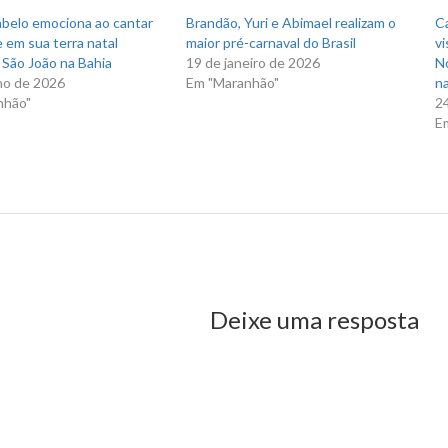
)
janela)
abelo emociona ao cantar
Brandão, Yuri e Abimael realizam o
C
 em sua terra natal
maior pré-carnaval do Brasil
vi
 São João na Bahia
19 de janeiro de 2026
N
ho de 2026
Em "Maranhão"
na
nhão"
2
E
ção da PF em São Luís
us Post
Deixe uma resposta