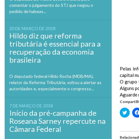
comentar o julgamento do STJ que negou o
pedido de habeas...
20 DE MARÇO DE 2018
Hildo diz que reforma
tributária é essencial para a
recuperação da economia
brasileira
Pelas in
capital m
O deputado federal Hildo Rocha (MDB/MA),
O grupo 
relator da Reforma Tributária, voltou a alertar as
Alguns po
autoridades e, especialmente o congresso...
Aguarde 
Compartilh
7 DE MARÇO DE 2018
Início da pré-campanha de
Clique
para
Roseana Sarney repercute na
compa
no
Câmara Federal
Twitte
em
nova
Relaciona