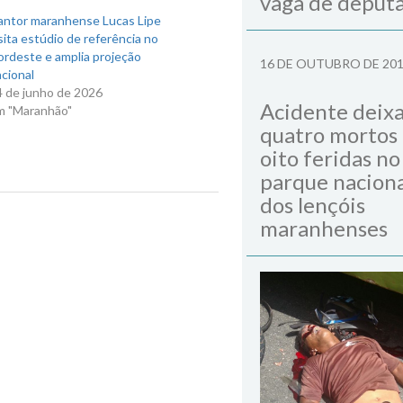
vaga de deput
antor maranhense Lucas Lipe
sita estúdio de referência no
ordeste e amplia projeção
16 DE OUTUBRO DE 20
cional
4 de junho de 2026
Acidente deix
m "Maranhão"
quatro mortos
oito feridas no
parque naciona
dos lençóis
Next Post
maranhenses