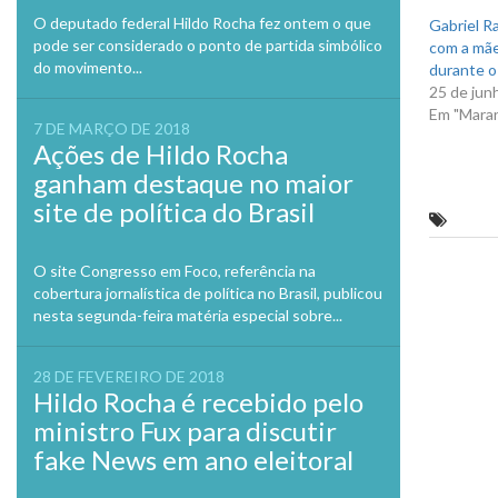
janela
O deputado federal Hildo Rocha fez ontem o que
Gabriel R
pode ser considerado o ponto de partida simbólico
com a mãe
do movimento...
durante o
25 de jun
Em "Mara
7 DE MARÇO DE 2018
Ações de Hildo Rocha
ganham destaque no maior
site de política do Brasil
Opera
O site Congresso em Foco, referência na
Previo
cobertura jornalística de política no Brasil, publicou
nesta segunda-feira matéria especial sobre...
28 DE FEVEREIRO DE 2018
Hildo Rocha é recebido pelo
ministro Fux para discutir
fake News em ano eleitoral