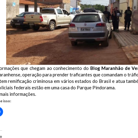
formações que chegam ao conhecimento do
Blog Maranhão de Ve
aranhense, operação para prender traficantes que comandam o tráfic
tem remificação criminosa em vários estados do Brasil e atua tamb
liciais federais estão em uma casa do Parque Pindorama.
mais informações.
e isso:
Clique
para
rtilhar
compartilhar
no
r(abre
Facebook(abre
em
nova
do