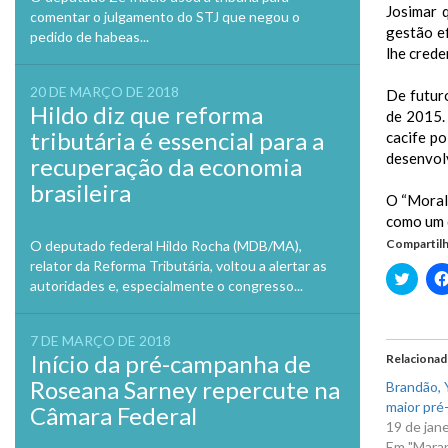
Josimar 
comentar o julgamento do STJ que negou o
gestão ef
pedido de habeas...
lhe crede
20 DE MARÇO DE 2018
De futur
Hildo diz que reforma
de 2015. 
tributária é essencial para a
cacife po
desenvol
recuperação da economia
brasileira
O “Moral
como um 
Compartilh
O deputado federal Hildo Rocha (MDB/MA),
relator da Reforma Tributária, voltou a alertar as
Clique
autoridades e, especialmente o congresso...
para
compa
no
Twitte
7 DE MARÇO DE 2018
em
nova
Início da pré-campanha de
Relaciona
janela
Roseana Sarney repercute na
Brandão, Y
maior pré-
Câmara Federal
19 de jan
Em "Mara