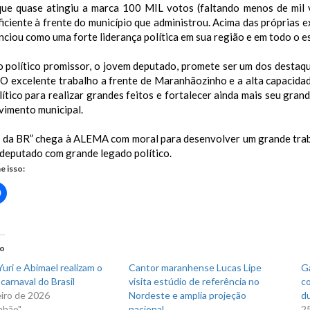
que quase atingiu a marca 100 MIL votos (faltando menos de mil v
iciente à frente do município que administrou. Acima das próprias 
nciou como uma forte liderança política em sua região e em todo o e
o político promissor, o jovem deputado, promete ser um dos destaq
O excelente trabalho a frente de Maranhãozinho e a alta capacidade
lítico para realizar grandes feitos e fortalecer ainda mais seu gran
vimento municipal.
 da BR” chega à ALEMA com moral para desenvolver um grande traba
deputado com grande legado político.
e isso:
Clique
para
rtilhar
compartilhar
no
r(abre
Facebook(abre
em
nova
do
)
janela)
uri e Abimael realizam o
Cantor maranhense Lucas Lipe
Ga
carnaval do Brasil
visita estúdio de referência no
co
eiro de 2026
Nordeste e amplia projeção
du
nhão"
nacional
2