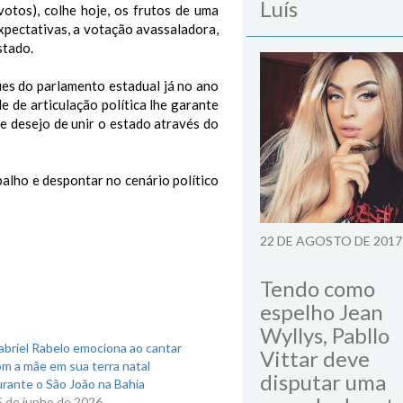
Luís
otos), colhe hoje, os frutos de uma
expectativas, a votação avassaladora,
stado.
ues do parlamento estadual já no ano
 de articulação política lhe garante
de desejo de unir o estado através do
lho e despontar no cenário político
22 DE AGOSTO DE 2017
Tendo como
espelho Jean
Wyllys, Pabllo
briel Rabelo emociona ao cantar
Vittar deve
m a mãe em sua terra natal
disputar uma
rante o São João na Bahia
5 de junho de 2026