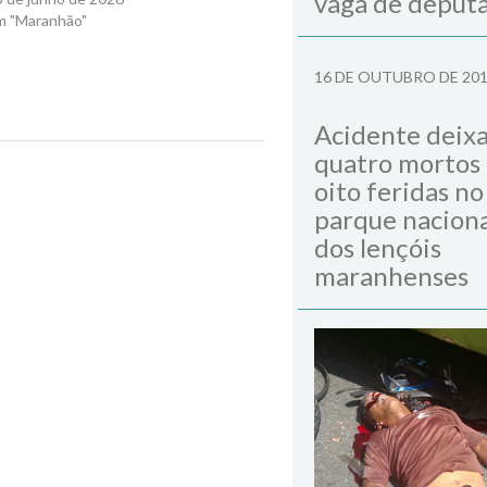
vaga de deput
m "Maranhão"
16 DE OUTUBRO DE 20
Acidente deix
quatro mortos
Next Post
oito feridas no
parque naciona
dos lençóis
maranhenses