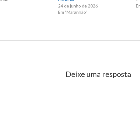
24 de junho de 2026
E
Em "Maranhão"
tagonismo político de Josimar de Maranhãozinho
us Post
Deixe uma resposta