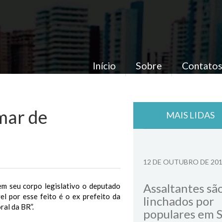
Início
Sobre
Contato
mar de
MAIS LIDAS
12 DE OUTUBRO DE 20
Assaltantes sã
m seu corpo legislativo o deputado
l por esse feito é o ex prefeito da
linchados por
al da BR”.
populares em 