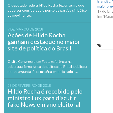
Brandão, Y
O deputado federal Hildo Rocha fez ontem o que
maior pré-
pode ser considerado o ponto de partida simbólico
19 de jan
do movimento...
Em "Mara
7 DE MARÇO DE 2018
Ações de Hildo Rocha
ganham destaque no maior
Flávio
site de política do Brasil
Previo
O site Congresso em Foco, referência na
cobertura jornalística de política no Brasil, publicou
nesta segunda-feira matéria especial sobre...
28 DE FEVEREIRO DE 2018
Hildo Rocha é recebido pelo
ministro Fux para discutir
fake News em ano eleitoral