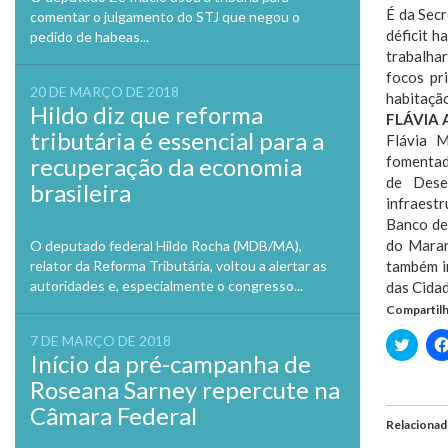
É da Sec
comentar o julgamento do STJ que negou o
déficit 
pedido de habeas...
trabalhar
focos pr
20 DE MARÇO DE 2018
habitação
Hildo diz que reforma
FLÁVIA 
tributária é essencial para a
Flávia M
recuperação da economia
fomentado
de Dese
brasileira
infraest
Banco de
do Maran
O deputado federal Hildo Rocha (MDB/MA),
relator da Reforma Tributária, voltou a alertar as
também i
autoridades e, especialmente o congresso...
das Cida
Compartilh
7 DE MARÇO DE 2018
Clique
para
Início da pré-campanha de
compa
no
Roseana Sarney repercute na
Twitte
em
Câmara Federal
nova
Relaciona
janela