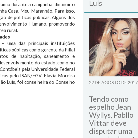
Luís
sumiu durante a campanha: diminuir o
inha Casa, Meu Maranhão. Para isso,
ção de políticas públicas. Alguns dos
esenvolvimento Humano, promovendo
ea rural.
ades
– uma das principais instituições
ticas públicas como gerente da Filial
atos de habitação, saneamento e
 desenvolvimento do estado, como no
ontábeis pela Universidade Federal
icas pelo ISAN/FGV. Flávia Moreira
ão Luís, foi conselheira do Conselho
22 DE AGOSTO DE 2017
Tendo como
espelho Jean
Wyllys, Pabllo
Vittar deve
disputar uma