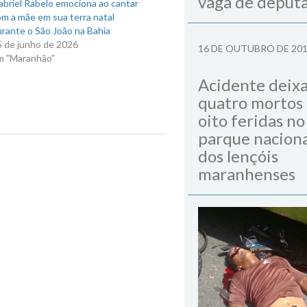
vaga de deput
briel Rabelo emociona ao cantar
m a mãe em sua terra natal
rante o São João na Bahia
5 de junho de 2026
16 DE OUTUBRO DE 20
m "Maranhão"
Acidente deix
quatro mortos
oito feridas no
parque naciona
dos lençóis
Next Post
maranhenses