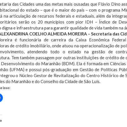
retaria das Cidades uma das metas mais ousadas que Flávio Dino as
habitacional do estado – que é o maior do país – com o programa M
á na articulação de recursos federais e estaduais, além da integra
ioritários serão os 20 municípios com pior IDH – Índice de D
 digna e infraestrutura para garantir qualidade de vida também na ár
ALEXANDRINA COELHO ALMEIDA MOREIRA – Secretaria das Cid
oreira é funcionária de carreira da Caixa Econômica Federal 
ras de crédito imobiliário, onde atuou na operacionalização de polí
nvolvimento, atendendo todo o estado na gestão de contr
rutura. Tem também passagem por outras instituições de crédito de
 Desenvolvimento do Maranhão (BDM). Ela é formada em Ciências C
hão (UFMA) e possui pós-graduação em Gestão de Políticas Públ
ntegrou o Núcleo Gestor de Revitalização do Centro Histórico de S
des do Maranhão e do Conselho da Cidade de São Luís.
e isso:
Clique
para
rtilhar
compartilhar
no
r(abre
Facebook(abre
em
nova
do
)
janela)