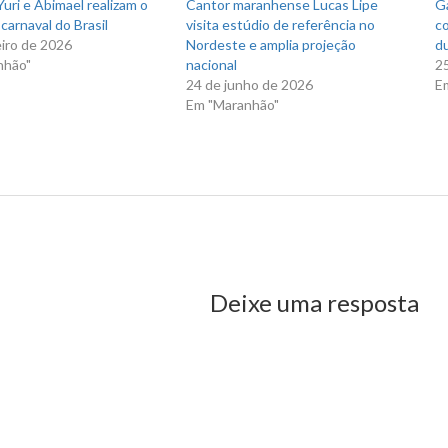
uri e Abimael realizam o
Cantor maranhense Lucas Lipe
Ga
carnaval do Brasil
visita estúdio de referência no
co
eiro de 2026
Nordeste e amplia projeção
du
nhão"
nacional
2
24 de junho de 2026
E
Em "Maranhão"
 Dino anuncia secretária das Cidades
us Post
Deixe uma resposta