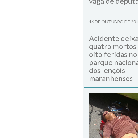
vaga de deput
16 DE OUTUBRO DE 20
Acidente deix
quatro mortos
oito feridas no
parque naciona
dos lençóis
maranhenses