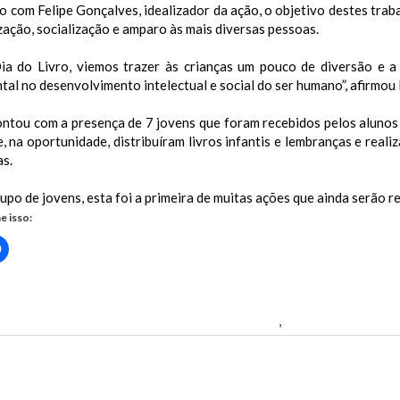
 com Felipe Gonçalves, idealizador da ação, o objetivo destes trab
ação, socialização e amparo às mais diversas pessoas.
ia do Livro, viemos trazer às crianças um pouco de diversão e a
al no desenvolvimento intelectual e social do ser humano”, afirmou 
ontou com a presença de 7 jovens que foram recebidos pelos alunos
, na oportunidade, distribuíram livros infantis e lembranças e real
as.
upo de jovens, esta foi a primeira de muitas ações que ainda serão r
e isso:
Clique
para
rtilhar
compartilhar
no
r(abre
Facebook(abre
em
nova
de amigos realiza prática de incentivo à leitura
,
No Dia do Livro
)
janela)
us Post