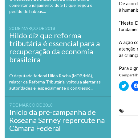
De acordo
comentar o julgamento do STJ que negou o
à humaniz
pedido de habeas...
“Neste D
20 DE MARÇO DE 2018
fundament
Hildo diz que reforma
tributária é essencial para a
A ação c
atenção e
recuperação da economia
as crianç
brasileira
Para o gr
Compartilh
O deputado federal Hildo Rocha (MDB/MA),
relator da Reforma Tributária, voltou a alertar as
Clique
autoridades e, especialmente o congresso...
para
compa
no
Twitte
7 DE MARÇO DE 2018
em
nova
Início da pré-campanha de
grupo 
janela
Roseana Sarney repercute na
Câmara Federal
Previo