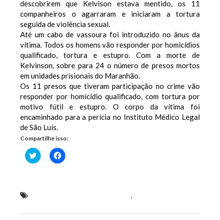
descobrirem que Kelvison estava mentido, os 11
companheiros o agarraram e iniciaram a tortura
seguida de violência sexual.
Até um cabo de vassoura foi introduzido no ânus da
vítima. Todos os homens vão responder por homicídios
qualificado, tortura e estupro. Com a morte de
Kelvinson, sobre para 24 o número de presos mortos
em unidades prisionais do Maranhão.
Os 11 presos que tiveram participação no crime vão
responder por homicídio qualificado, com tortura por
motivo fútil e estupro. O corpo da vítima foi
encaminhado para a perícia no Instituto Médico Legal
de São Luís.
Compartilhe isso:
Clique
Clique
para
para
compartilhar
compartilhar
no
no
Twitter(abre
Facebook(abre
em
em
nova
nova
Preso por estupro é torturado
,
violentado e morto
janela)
janela)
com uma vassoura no ânus