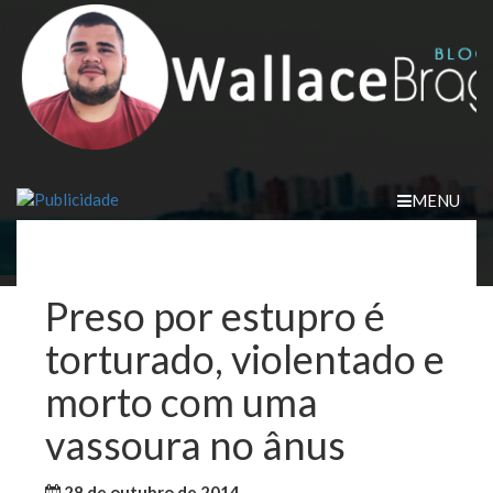
Skip
to
content
MENU
Preso por estupro é
torturado, violentado e
morto com uma
vassoura no ânus
28 de outubro de 2014
WallaceB
Maranhão