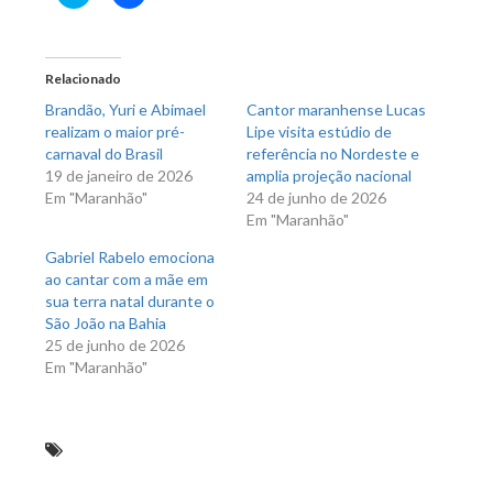
para
para
compartilhar
compartilhar
no
no
Twitter(abre
Facebook(abre
em
em
nova
nova
Relacionado
janela)
janela)
Brandão, Yuri e Abimael
Cantor maranhense Lucas
realizam o maior pré-
Lipe visita estúdio de
carnaval do Brasil
referência no Nordeste e
19 de janeiro de 2026
amplia projeção nacional
Em "Maranhão"
24 de junho de 2026
Em "Maranhão"
Gabriel Rabelo emociona
ao cantar com a mãe em
sua terra natal durante o
São João na Bahia
25 de junho de 2026
Em "Maranhão"
Clique aqui e veja o resultado da eleição em todas as
cidades do Maranhão. Neto Evangelista será o