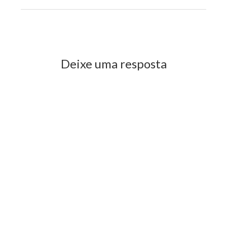
secretário de Desenvolvimento Social
Previous Post
Next Post
Deixe uma resposta