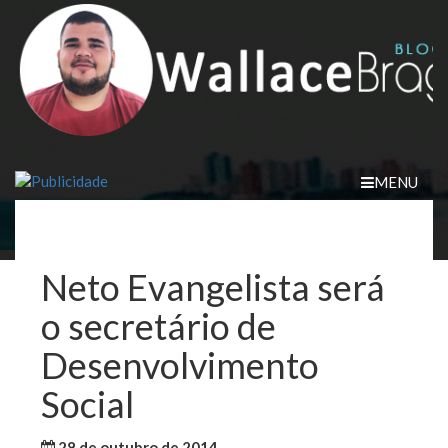
Skip
to
content
MENU
Neto Evangelista será
o secretário de
Desenvolvimento
Social
28 de outubro de 2014
WallaceB
Maranhão