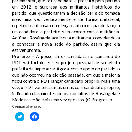
parlamentar, que foi candidato a prefeito pelo partido
em 2012, e surpresa aos militantes históricos do
partido, que questionaram a decisão ter sido tomada
mais uma vez verticalmente e de forma unilateral,
repetindo a decisão da eleição anterior, quando lançou
um candidato a prefeito sem acordo com a militância.
Ao final, Rosângela acalmou a militância, convidando-a
a conhecer a nova sede do partido, assim que ela
estiver pronta.
Prefeito –
A posse da ex-candidata no comando do
PDT vai fortalecer seu projeto pessoal de ser eleita
prefeita de Imperatriz. Agora, com o apoio do partido, o
que não ocorreu na eleição passada, em que a maioria
ficou contra o PDT lançar candidato próprio. Mais uma
vez, o PDT vai encarar as urnas com candidato próprio,
indicando claramente que os caminhos de Rosângela e
Madeira serão mais uma vez opostos. (O Progresso)
Compartilhe isso:
Clique
Clique
para
para
compartilhar
compartilhar
no
no
Twitter(abre
Facebook(abre