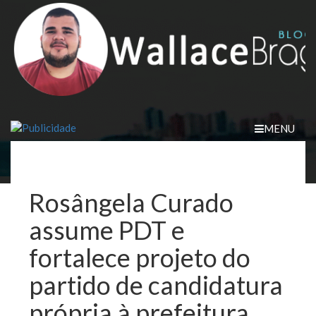
Skip
to
content
MENU
Rosângela Curado
assume PDT e
fortalece projeto do
partido de candidatura
própria à prefeitura