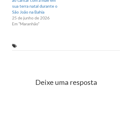
ao cantar com a mãe em
sua terra natal durante o
São João na Bahia
25 de junho de 2026
Em "Maranhão"
Rodrigo Lago e a tarefa de dar ordem ao caos
Previous Post
Next Post
Deixe uma resposta