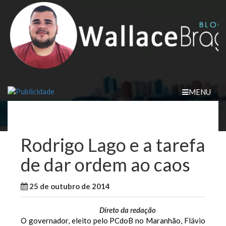
Skip
to
content
MENU
Rodrigo Lago e a tarefa
de dar ordem ao caos
25 de outubro de 2014
WallaceB
Maranhão
Direto da redação
O governador, eleito pelo PCdoB no Maranhão, Flávio