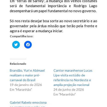
Em “terras de Sarney”, a mudança dos velhos costumes
será de fundamental importância e Rodrigo Lago
desempenhará um papel fundamental no novo governo.
Só nos resta desejar boa sorte ao novo secretário e ao
governador pela árdua missão que terão pela frente e
agora é esperar a mudança iniciar.
Compartilhe isso:
Clique
Clique
para
para
compartilhar
compartilhar
no
no
Twitter(abre
Facebook(abre
em
em
nova
nova
Relacionado
janela)
janela)
Brandão, Yuri e Abimael
Cantor maranhense Lucas
realizam o maior pré-
Lipe visita estúdio de
carnaval do Brasil
referência no Nordeste e
19 de janeiro de 2026
amplia projeção nacional
Em "Maranhão"
24 de junho de 2026
Em "Maranhão"
Gabriel Rabelo emociona