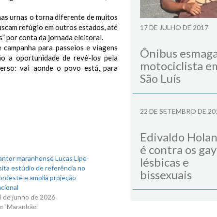
as urnas o torna diferente de muitos
buscam refúgio em outros estados, até
17 DE JULHO DE 2017
 por conta da jornada eleitoral.
e campanha para passeios e viagens
Ônibus esmag
ão a oportunidade de revê-los pela
motociclista e
verso: vai aonde o povo está, para
São Luís
22 DE SETEMBRO DE 20
Edivaldo Hola
é contra os gay
antor maranhense Lucas Lipe
lésbicas e
sita estúdio de referência no
bissexuais
ordeste e amplia projeção
cional
4 de junho de 2026
m "Maranhão"