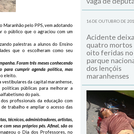
vaga de deput
16 DE OUTUBRO DE 20
 no Maranhão pelo PPS, vem adotando
tar o público que o agraciou com um
Acidente deix
quatro mortos
zando palestras a alunos do Ensino
idades que o escolheram como seu
oito feridas no
parque naciona
 campanha. Foram três meses conhecendo
dos lençóis
 para cumprir agenda política, mas
maranhenses
o eleito.
 vestibulares da capital maranhense,
políticas públicas para melhorar a
alfabetismo do país.
 dos profissionais da educação com
s de trabalho e ampliar o acesso das
tas, técnicos, administradores, artistas,
e com seus próprios pés. Afinal, são os
enageou o Dia dos Professores, no