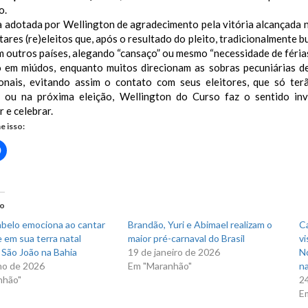
o.
 adotada por Wellington de agradecimento pela vitória alcançada n
ares (re)eleitos que, após o resultado do pleito, tradicionalmente 
outros países, alegando “cansaço” ou mesmo “necessidade de férias”
 em miúdos, enquanto muitos direcionam as sobras pecuniárias d
ionais, evitando assim o contato com seus eleitores, que só ter
o ou na próxima eleição, Wellington do Curso faz o sentido in
 e celebrar.
e isso:
Clique
para
rtilhar
compartilhar
no
r(abre
Facebook(abre
em
nova
do
)
janela)
abelo emociona ao cantar
Brandão, Yuri e Abimael realizam o
C
 em sua terra natal
maior pré-carnaval do Brasil
vi
 São João na Bahia
19 de janeiro de 2026
N
ho de 2026
Em "Maranhão"
na
nhão"
2
E