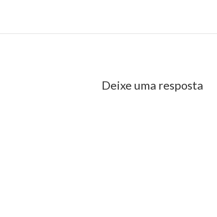
rença de postura de um deputado eleito
us Post
Deixe uma resposta