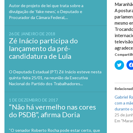
Maranhã
Autor de projeto de lei que trata sobre a
A postura
divulgação de ‘fake news’, o Deputado e
parlament
Procurador da Câmara Federal,...
mesmo em 
Trocando
26 DE JANEIRO DE 2018
internac
Zé Inácio participa do
televisã
lançamento da pré-
agradecer
candidatura de Lula
Compartilh
Clique
para
compa
O Deputado Estadual (PT) Zé Inácio esteve nesta
no
quinta-feira 25/01, na reunião da Executiva
Twitte
em
Nacional do Partido dos Trabalhadores...
nova
Relaciona
janela
Gabriel R
1 DE DEZEMBRO DE 2017
com a mãe
“Não há vermelho nas cores
durante o
do PSDB”, afirma Doria
25 de jun
Em "Mara
“O senador Roberto Rocha pode estar certo, que