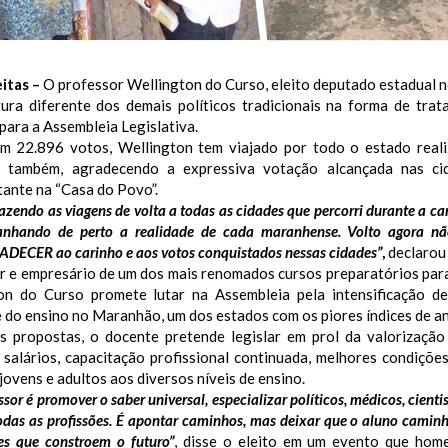
itas –
O professor Wellington do Curso, eleito deputado estadual
ura diferente dos demais políticos tradicionais na forma de tra
ara a Assembleia Legislativa.
om 22.896 votos, Wellington tem viajado por todo o estado reali
, também, agradecendo a expressiva votação alcançada nas c
ante na “Casa do Povo”.
fazendo as viagens de volta a todas as cidades que percorri durante a
nhando de perto a realidade de cada maranhense. Volto agora não
DECER ao carinho e aos votos conquistados nessas cidades”
,
declarou 
r e empresário de um dos mais renomados cursos preparatórios para
on do Curso promete lutar na Assembleia pela intensificação de 
 do ensino no Maranhão, um dos estados com os piores índices de an
s propostas, o docente pretende legislar em prol da valorização
 salários, capacitação profissional continuada, melhores condiçõe
 jovens e adultos aos diversos níveis de ensino.
ssor é promover o saber universal, especializar políticos, médicos, cientis
todas as profissões. É apontar caminhos, mas deixar que o aluno caminh
es que constroem o futuro”
, disse o eleito em um evento que hom