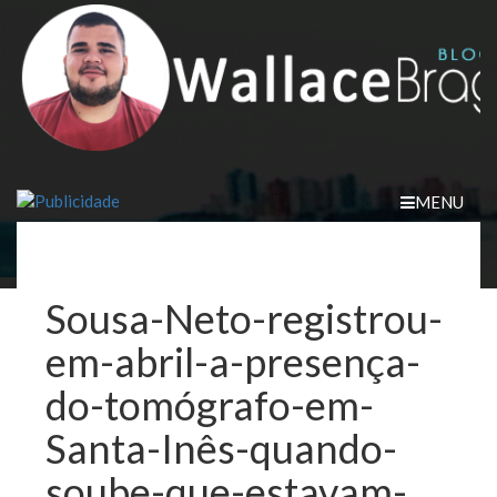
Skip
to
content
MENU
Sousa-Neto-registrou-
em-abril-a-presença-
do-tomógrafo-em-
Santa-Inês-quando-
soube-que-estavam-