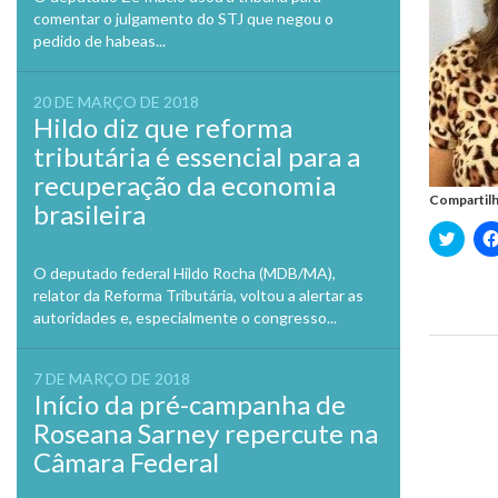
comentar o julgamento do STJ que negou o
pedido de habeas...
20 DE MARÇO DE 2018
Hildo diz que reforma
tributária é essencial para a
recuperação da economia
Compartilh
brasileira
Clique
para
compa
O deputado federal Hildo Rocha (MDB/MA),
no
Twitte
relator da Reforma Tributária, voltou a alertar as
em
autoridades e, especialmente o congresso...
nova
janela
Previo
7 DE MARÇO DE 2018
Início da pré-campanha de
Roseana Sarney repercute na
Câmara Federal