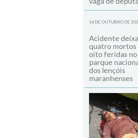
vaga de deput
16 DE OUTUBRO DE 20
Acidente deix
quatro mortos
oito feridas no
parque naciona
dos lençóis
maranhenses