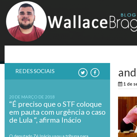
Skip
to
content
and
REDES SOCIAIS
1 de 
20 DE MARÇO DE 2018
“É preciso que o STF coloque
em pauta com urgência o caso
de Lula “, afirma Inácio
O deputado Zé Inácio usou a tribuna para