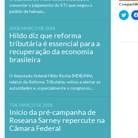
Compartilh
comentar o julgamento do STJ que negou o
pedido de habeas...
Clique
para
compa
no
20 DE MARÇO DE 2018
Twitte
Hildo diz que reforma
em
nova
tributária é essencial para a
janela
recuperação da economia
Previo
brasileira
O deputado federal Hildo Rocha (MDB/MA),
relator da Reforma Tributária, voltou a alertar as
autoridades e, especialmente o congresso...
7 DE MARÇO DE 2018
Início da pré-campanha de
Roseana Sarney repercute na
Câmara Federal