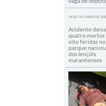
vaga de deput
16 DE OUTUBRO DE 20
Acidente deix
quatro mortos
oito feridas no
parque naciona
dos lençóis
maranhenses