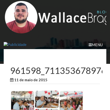
Skip
to
content
MENU
961598_711353678976
11 de maio de 2015