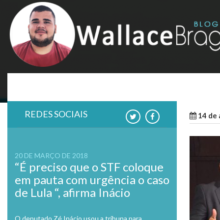
Skip
to
content
REDES SOCIAIS
14 de 
20 DE MARÇO DE 2018
“É preciso que o STF coloque
em pauta com urgência o caso
de Lula “, afirma Inácio
O deputado Zé Inácio usou a tribuna para