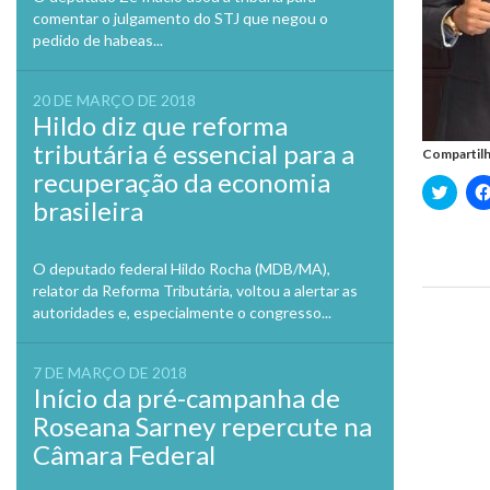
comentar o julgamento do STJ que negou o
pedido de habeas...
20 DE MARÇO DE 2018
Hildo diz que reforma
tributária é essencial para a
Compartilh
recuperação da economia
Clique
para
brasileira
compa
no
Twitte
em
O deputado federal Hildo Rocha (MDB/MA),
nova
janela
relator da Reforma Tributária, voltou a alertar as
autoridades e, especialmente o congresso...
Previo
7 DE MARÇO DE 2018
Início da pré-campanha de
Roseana Sarney repercute na
Câmara Federal