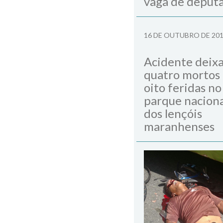
vaga de deput
16 DE OUTUBRO DE 20
Acidente deix
quatro mortos
oito feridas no
parque naciona
dos lençóis
maranhenses