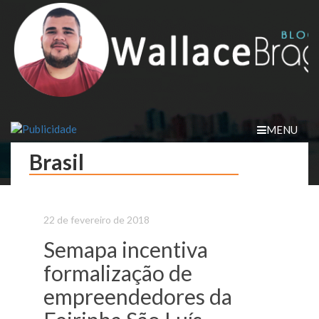
Skip
to
content
MENU
Brasil
22 de fevereiro de 2018
Semapa incentiva
formalização de
empreendedores da