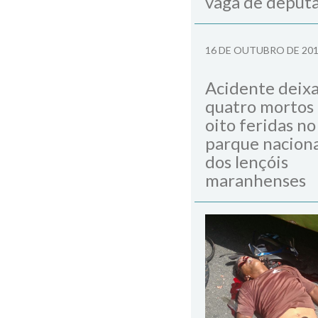
vaga de deput
16 DE OUTUBRO DE 20
Acidente deix
quatro mortos
oito feridas no
parque naciona
dos lençóis
maranhenses