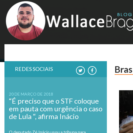
Skip
to
content
Bras
REDES SOCIAIS
20 DE MARÇO DE 2018
“É preciso que o STF coloque
em pauta com urgência o caso
de Lula “, afirma Inácio
O deputado Zé Inácio usou a tribuna para