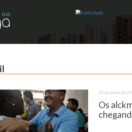
il
24 de junho de 2
Os alckm
chegan