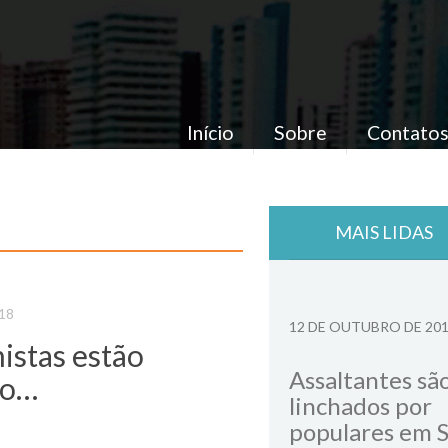
Início
Sobre
Contato
MAIS LIDAS
018
12 DE OUTUBRO DE 20
istas estão
Assaltantes sã
do…
linchados por
populares em 