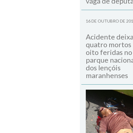
vaga de deput
16 DE OUTUBRO DE 20
Acidente deix
quatro mortos
oito feridas no
parque naciona
dos lençóis
maranhenses