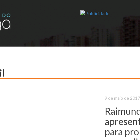
il
9 de maio de 2017
Raimund
apresent
para pro