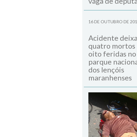
vaga de deput
16 DE OUTUBRO DE 20
Acidente deix
quatro mortos
oito feridas no
parque naciona
dos lençóis
maranhenses