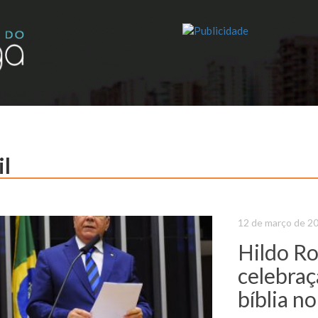
il
12 de março de 2
Hildo Ro
celebraç
bíblia no