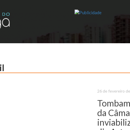
il
26 de fevereiro d
Tombame
da Câma
inviabil