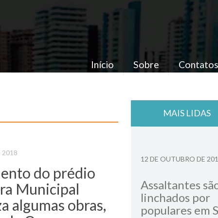
Início
Sobre
Contato
MAIS LIDAS
e 2018
12 DE OUTUBRO DE 20
nto do prédio
Assaltantes sã
ra Municipal
linchados por
iza algumas obras,
populares em 