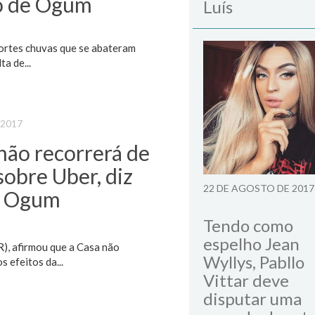
ro de Ogum
Luís
ortes chuvas que se abateram
a de...
 2017
ão recorrerá de
sobre Uber, diz
22 DE AGOSTO DE 2017
e Ogum
Tendo como
espelho Jean
), afirmou que a Casa não
Wyllys, Pabllo
 efeitos da...
Vittar deve
disputar uma