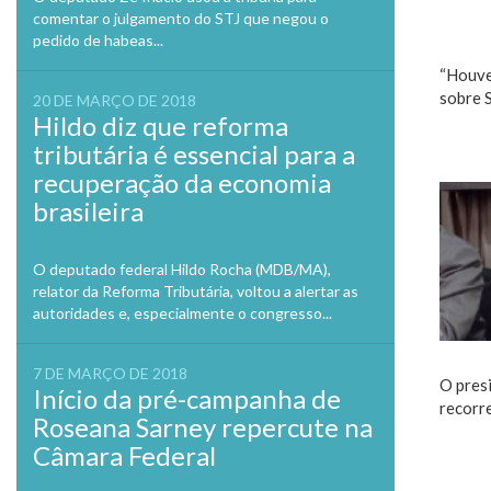
comentar o julgamento do STJ que negou o
pedido de habeas...
“Houve
sobre S
20 DE MARÇO DE 2018
Hildo diz que reforma
tributária é essencial para a
recuperação da economia
brasileira
O deputado federal Hildo Rocha (MDB/MA),
relator da Reforma Tributária, voltou a alertar as
autoridades e, especialmente o congresso...
7 DE MARÇO DE 2018
O pres
Início da pré-campanha de
recorr
Roseana Sarney repercute na
Câmara Federal