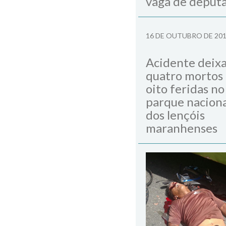
vaga de deput
16 DE OUTUBRO DE 20
Acidente deix
quatro mortos
oito feridas no
parque naciona
dos lençóis
maranhenses